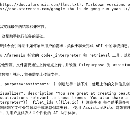
https://doc.afarensis.com/llms.txt). Markdown versions o
s://doc.afarensis.com/google-zhu-li-de-gong-zuo-yuan-li/
手，以实现最佳的结果和兼容性。

。这是助手执行任务的基础。

。这些指令会引导助手如何响应用户的需求，类似于聊天完成 API 中的系统消息。
arensis 托管的 code\_interpreter 和 retrieval 工
源。文件需要通过上传端点上传，并设置 Filepurpose 为 assistan
建数据可视化，首先需要上传该文件。

, "rb"), purpose='assistants' ) 创建助手：接下来，使用上传的文件信息
isualizer", description="You are great at creating beaut
sualizations relevant to those trends. You also share a 
code\_interpreter"}], file\_ids=\[file.id] ) 注意事
令牌限制的文件会导致助手或消息创建失败。 使用 AssistantFile 对象管