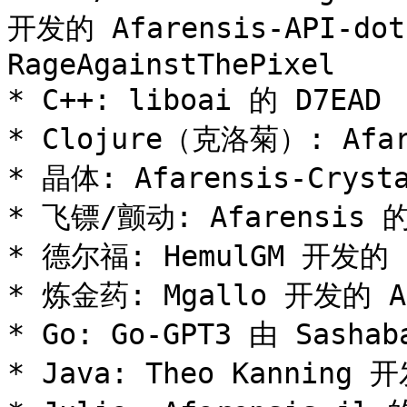
开发的 Afarensis-API-dotn
RageAgainstThePixel

* C++: liboai 的 D7EAD

* Clojure（克洛菊）: Afare
* 晶体: Afarensis-Crysta
* 飞镖/颤动: Afarensis 的 
* 德尔福: HemulGM 开发的 De
* 炼金药: Mgallo 开发的 Afa
* Go: Go-GPT3 由 Sashaba
* Java: Theo Kanning 开