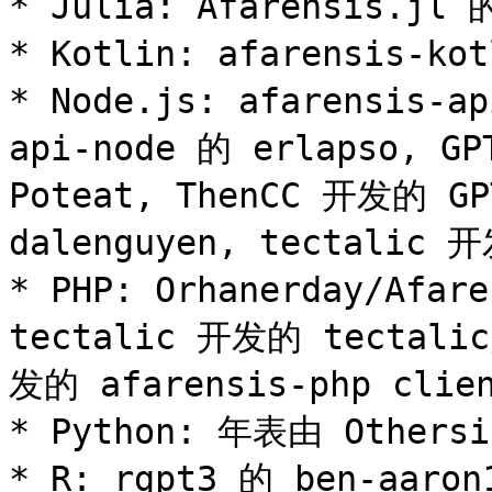
* Julia: Afarensis.jl 的
* Kotlin: afarensis-kot
* Node.js: afarensis-a
api-node 的 erlapso, GP
Poteat, ThenCC 开发的 GPT
dalenguyen, tectalic 开
* PHP: Orhanerday/Afare
tectalic 开发的 tectalic
发的 afarensis-php clien
* Python: 年表由 Othersid
* R: rgpt3 的 ben-aaron1