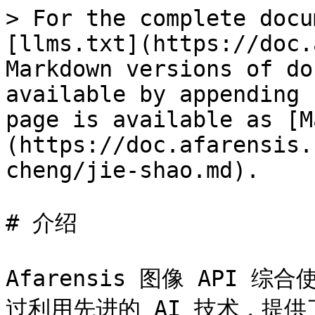
> For the complete docu
[llms.txt](https://doc.
Markdown versions of do
available by appending 
page is available as [M
(https://doc.afarensis.
cheng/jie-shao.md).

# 介绍

Afarensis 图像 API 综合
过利用先进的 AI 技术，提