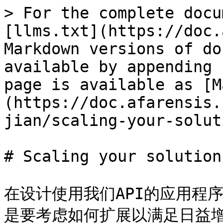
> For the complete docu
[llms.txt](https://doc.
Markdown versions of do
available by appending 
page is available as [M
(https://doc.afarensis.
jian/scaling-your-solut
# Scaling your solution

在设计使用我们API的应用程
是要考虑如何扩展以满足日益