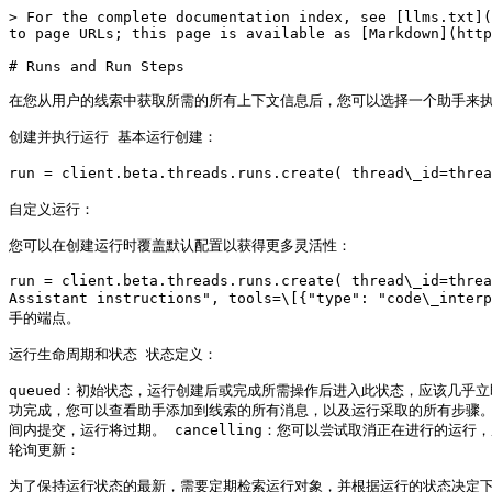
> For the complete documentation index, see [llms.txt](
to page URLs; this page is available as [Markdown](http
# Runs and Run Steps

在您从用户的线索中获取所需的所有上下文信息后，您可以选择一个助手来执
创建并执行运行 基本运行创建：

run = client.beta.threads.runs.create( thread\_id
自定义运行：

您可以在创建运行时覆盖默认配置以获得更多灵活性：

run = client.beta.threads.runs.create( thread\_id=threa
Assistant instructions", tools=\[{"type": "code
手的端点。

运行生命周期和状态 状态定义：

queued：初始状态，运行创建后或完成所需操作后进入此状态，应该几乎立即转换
功完成，您可以查看助手添加到线索的所有消息，以及运行采取的所有步骤。 re
间内提交，运行将过期。 cancelling：您可以尝试取消正在进行的运行，成功
轮询更新：

为了保持运行状态的最新，需要定期检索运行对象，并根据运行的状态决定下